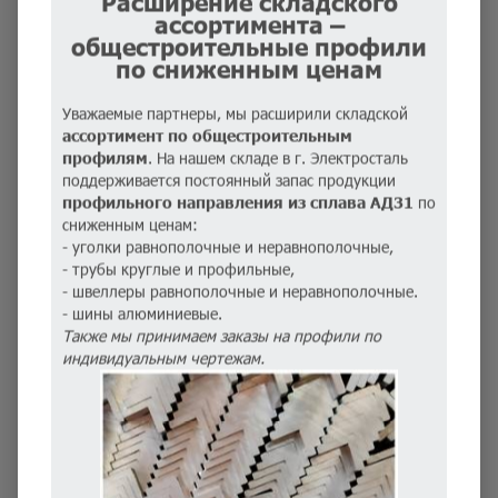
Расширение складского
ассортимента –
Кол-во, шт.
В наличии
общестроительные профили
по сниженным ценам
Цена: По запросу
Уважаемые партнеры, мы расширили складской
Купить
ассортимент по общестроительным
профилям
. На нашем складе в г. Электросталь
поддерживается постоянный запас продукции
Вернуться в каталог
профильного направления из сплава АД31
по
сниженным ценам:
- уголки равнополочные и неравнополочные,
- трубы круглые и профильные,
- швеллеры равнополочные и неравнополочные.
ДОСТАВКА ТОВАРА
Развернуть
- шины алюминиевые.
Также мы принимаем заказы на профили по
индивидуальным чертежам.
ПОХОЖИЕ ТОВАРЫ