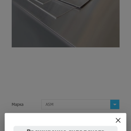
Марка
А5М
Размер
1,5