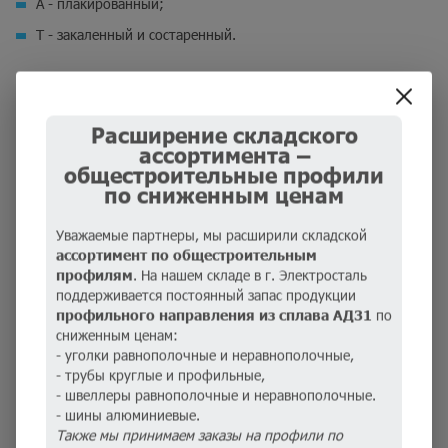
А - плакированный;
Т - закаленный и состаренный.
Лист Д16АТ проходит обработку с помощью процедур
плакирования, закаливания и естественного состаривания, что
обеспечивает улучшение характеристик прочности и
Расширение складского
коррозийной устойчивости.
ассортимента –
общестроительные профили
по сниженным ценам
Применение
Уважаемые партнеры, мы расширили складской
Как применяется лист Д16АТ? Прокат используется для
ассортимент по общестроительным
изготовления прочных и устойчивых к износу деталей,
профилям
. На нашем складе в г. Электросталь
конструкций, декоративных и крепежных элементов, обшивки
поддерживается постоянный запас продукции
профильного направления из сплава АД31
по
транспортных средств. Области применения материала
сниженным ценам:
отличаются разнообразием:
- уголки равнополочные и неравнополочные,
- трубы круглые и профильные,
судо- и машиностроение;
- швеллеры равнополочные и неравнополочные.
авиационная и космическая промышленность;
- шины алюминиевые.
Также мы принимаем заказы на профили по
нефтяная отрасль;