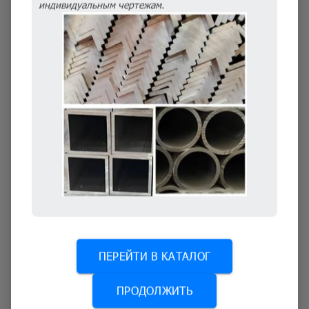
индивидуальным чертежам.
пищевая промышленность;
строительство и ремонт.
Преимущества
Основное преимущество материала заключается в высоких
конструкционных показателям. Листы Д16АТ более прочные и
твердые, чем обычный алюминий. Это позволяет применять
металлопрокат для создания силовых конструкций,
производства деталей авиационного транспорта.
Материал обладает следующими преимуществами:
повышенная прочность;
эксплуатация в широком диапазоне температур;
ПЕРЕЙТИ В КАТАЛОГ
устойчивость к образованию трещин;
ПРОДОЛЖИТЬ
небольшой вес;