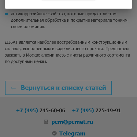
легкость обработки;
антикоррозийные свойства, которые придает листам
дополнительная обработка и покрытие материала тонким
слоем алюминия.
Д16АТ является наиболее востребованным конструкционным
сплавов, выполненным в виде листового проката. Предлагаем
заказать в Москве алюминиевые листы различного сортамента
по доступным ценам.
Вернуться к списку статей
+7 (495)
745-60-06
+7 (495)
775-19-91
pcm@pcmet.ru
Telegram